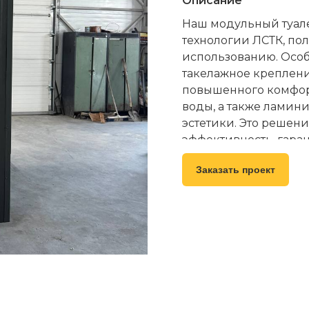
Описание
Наш модульный туале
технологии ЛСТК, по
использованию. Осо
такелажное креплени
повышенного комфорт
воды, а также ламин
эстетики. Это решени
эффективность, гара
службы.
Заказать проект