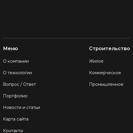
без сварки
без мокрых процессов
упрощенная сборка
Меню
Строительство
О компании
Жилое
Сроки
О технологии
Коммерческое
Производство — 3 недели
Вопрос / Ответ
Промышленное
Монтаж — около 1 месяца
Портфолио
Новости и статьи
Преимущества
Карта сайта
Свободная планировка
Контакты