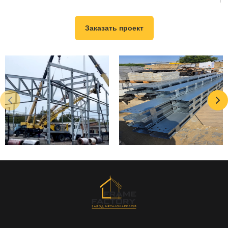
Здание спроектировано без внутренних колонн,
что обеспечивает свободное производственное
Заказать проект
пространство.
Конструктив
Пролет 22 м без дополнительных опор
Высота 6 м
Сэндвич-панели 100 мм
Болтовые соединения
Заводская подготовка элементов
Самостоятельный монтаж