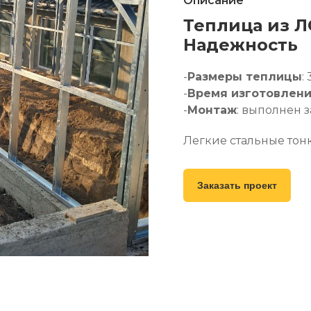
Описание
Теплица из Л
Надежность
-
Размеры теплицы
:
-
Время изготовлен
-
Монтаж
: выполнен 
Легкие стальные тон
идеальное решение д
долговечности и про
Заказать проект
выдерживает нагрузк
собирается.
Для консультаций 
Подробнее на сайте