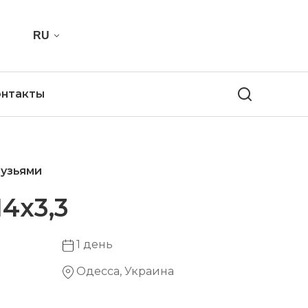
RU
онтакты
рузьями
4х3,3
1 день
Одесса, Украина