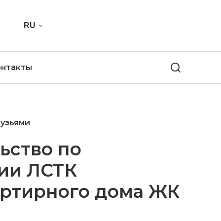
RU
онтакты
рузьями
ьство по
ии ЛСТК
ртирного дома ЖК