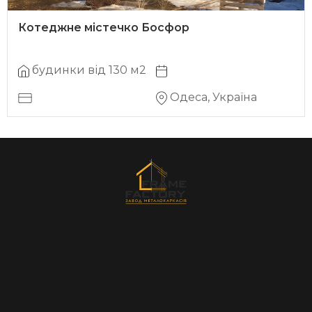
Котеджне містечко Босфор
будинки від 130 м2
Одеса, Україна