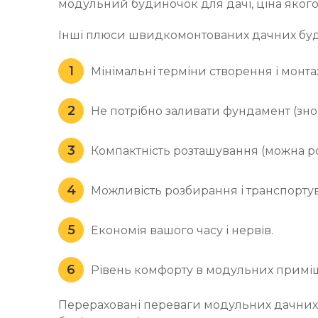
модульний будиночок для дачі, ціна якого 
Інші плюси швидкомонтованих дачних буд
Мінімальні терміни створення і монта
Не потрібно заливати фундамент (зно
Компактність розташування (можна ро
Можливість розбирання і транспортув
Економія вашого часу і нервів.
Рівень комфорту в модульних приміще
Перераховані переваги модульних дачних б