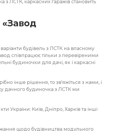
а з ЛСТК, каркасних гаражів становить
 «Завод
 варіанти будівель з ЛСТК на власному
завод співпрацює тільки з перевіреними
ьні будиночки для дачі, як і каркасні
но інше рішення, то зв'яжіться з нами, і
жу дачного будиночка з ЛСТК ми
и України: Київ, Дніпро, Харків та інші
бажання щодо будівництва модульного