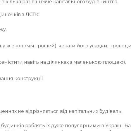
в кілька разів нижче капітального будівництва.
иночків з ЛСТК:
жу.
ву ж економія грошей), чекати його усадки, провод
змістити навіть на ділянках з маленькою площею).
ання конструкції.
ннях не відрізняється від капітальних будівель.
удинків роблять їх дуже популярними в Україні. Ба