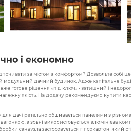
ично і економно
 відпочивати за містом з комфортом? Дозвольте собі ц
ий модульний дачний будинок. Адже капітальне буд
 вже готове рішення «під ключ» - затишний і недор
 належну якість. На додачу рекомендуємо купити ка
для дачі ретельно обшивається панелями з різноман
агонкою, а зовні використовується алюмінієва ком
робки санвузла застосовується гіпсокартон, який с