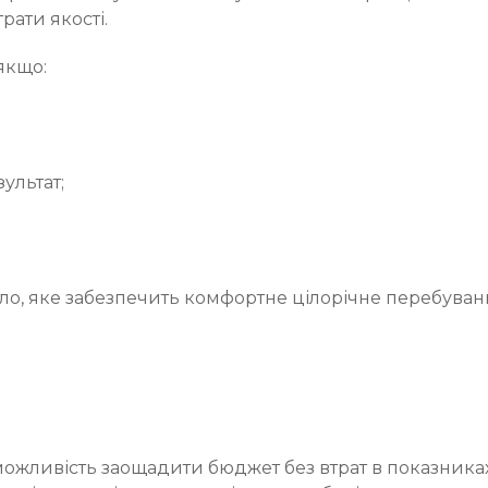
рати якості.
якщо:
ультат;
о, яке забезпечить комфортне цілорічне перебуванн
жливість заощадити бюджет без втрат в показниках