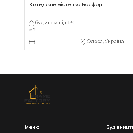
Котеджне містечко Босфор
будинки від 130
м2
на
Одеса, Україна
Меню
Будівницт