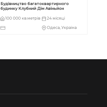
Будівництво багатоквартирного
Двоп
будинку Клубний Дім Авіньйон
100 000 кв.метрів
24 місяці
12
Одеса, Україна