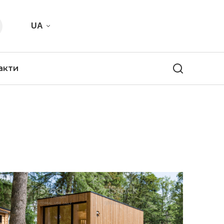
UA
акти