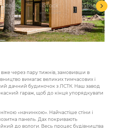
е вже через пару тижнів, замовивши в
івництво вимагає великих тимчасових і
огий дачний будиночок з ЛСТК. Наш завод
ркасний гараж, щоб до кінця упорядкувати
ітною «начинкою». Найчастіше стіни і
позитна панель. Дах покривають
тійкий до вологи. Весь процес будівництва