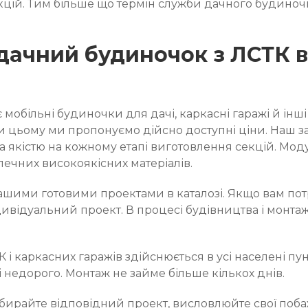
кцій. Тим більше що термін служби дачного будиночк
дачний будиночок з ЛСТК в
мобільні будиночки для дачі, каркасні гаражі й інші
яки цьому ми пропонуємо дійсно доступні ціни. Наш 
 якістю на кожному етапі виготовлення секцій. Модул
зпечних високоякісних матеріалів.
ими готовими проектами в каталозі. Якщо вам потріб
ивідуальний проект. В процесі будівництва і монта
і каркасних гаражів здійснюється в усі населені пункт
і недорого. Монтаж не займе більше кількох днів.
вибирайте відповідний проект, висловлюйте свої по