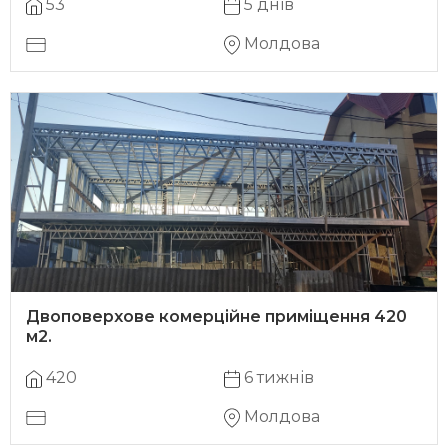
53
5 днів
Молдова
Двоповерхове комерційне приміщення 420
м2.
420
6 тижнів
Молдова