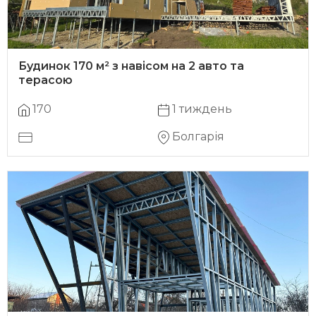
Будинок 170 м² з навісом на 2 авто та
терасою
170
1 тиждень
Болгарія