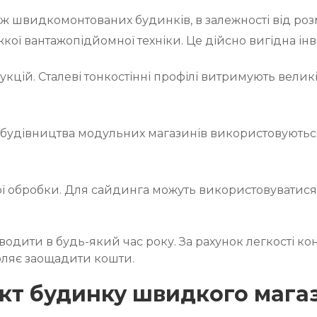
ж швидкомонтованих будинків, в залежності від розмі
кої вантажопідйомної техніки. Це дійсно вигідна інв
рукцій. Сталеві тонкостінні профілі витримують велик
 будівництва модульних магазинів використовуються 
ьої обробки. Для сайдинга можуть використовуватися 
одити в будь-який час року. За рахунок легкості ко
оляє заощадити кошти.
ект будинку швидкого мага