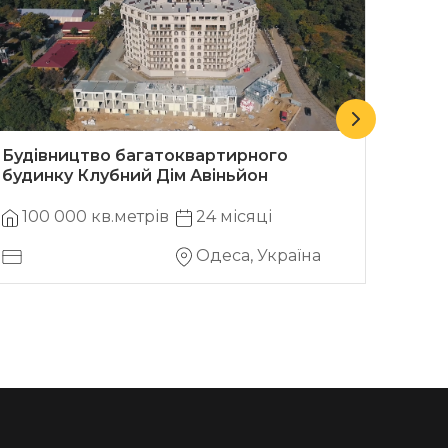
Будівництво багатоквартирного
Двоп
будинку Клубний Дім Авіньйон
100 000 кв.метрів
24 місяці
12
Одеса, Україна