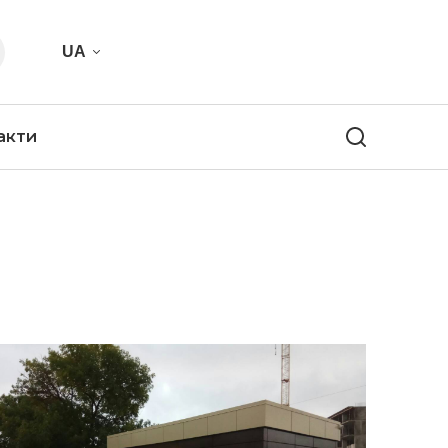
UA
акти