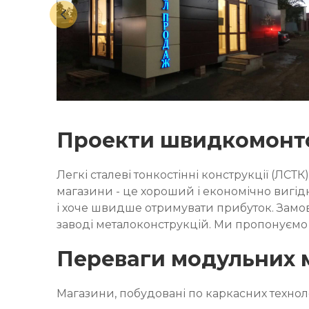
Проекти швидкомонто
Легкі сталеві тонкостінні конструкції (Л
магазини - це хороший і економічно вигід
і хоче швидше отримувати прибуток. Замо
заводі металоконструкцій. Ми пропонуємо в
Переваги модульних 
Магазини, побудовані по каркасних технол