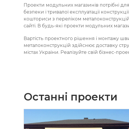
Проекти модульних магазинів потрібні дл
безпеки і тривалої експлуатації конструкці
кошториси з переліком металоконструкцій 
сайті. В будь-які проекти модульних мага
Вартість проектного рішення і монтажу шв
металоконструкцій здійснює доставку струк
містах України. Реалізуйте свій бізнес-про
Останні проекти