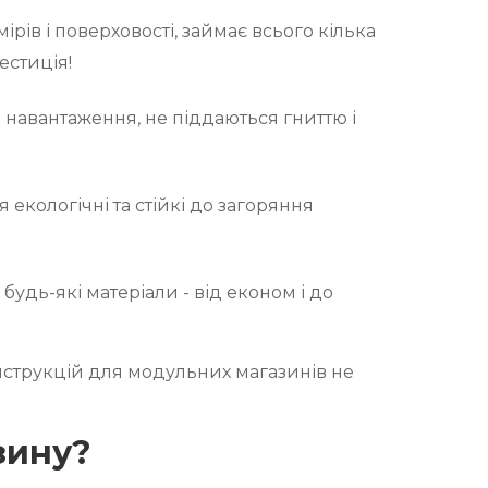
рів і поверховості, займає всього кілька
естиція!
і навантаження, не піддаються гниттю і
екологічні та стійкі до загоряння
будь-які матеріали - від економ і до
нструкцій для модульних магазинів не
зину?