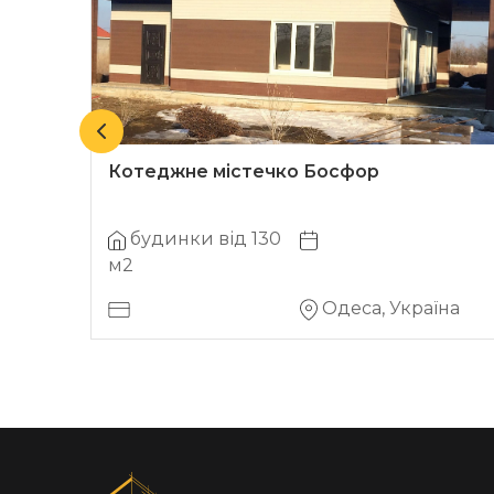
Котеджне містечко Босфор
будинки від 130
м2
на
Одеса, Україна