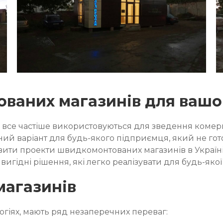
ваних магазинів для вашог
СТК) все частіше використовуються для зведення ком
ний варіант для будь-якого підприємця, який не го
вити проекти швидкомонтованих магазинів в Україн
игідні рішення, які легко реалізувати для будь-якої 
магазинів
огіях, мають ряд незаперечних переваг: