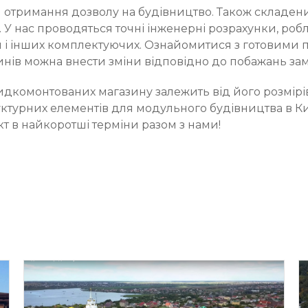
я отримання дозволу на будівництво. Також складен
ї. У нас проводяться точні інженерні розрахунки, роб
і інших комплектуючих. Ознайомитися з готовими пр
зинів можна внести зміни відповідно до побажань за
идкомонтованих магазину залежить від його розмірів,
турних елементів для модульного будівництва в Київ
ект в найкоротші терміни разом з нами!