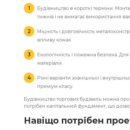
Будівництво в короткі терміни. Монта
тижнів і не вимагає використання важ
Міцність і довговічність металоконст
впливу комах.
Екологічність і пожежна безпека. Для
матеріали.
Різні варіанти зовнішньої і внутрішн
преміум класу.
Будівництво торгових будівель можна пров
потрібен капітальний фундамент, що дозв
Навіщо потрібен про