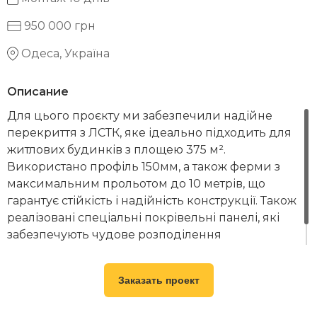
950 000 грн
Одеса, Україна
Описание
Для цього проєкту ми забезпечили надійне
перекриття з ЛСТК, яке ідеально підходить для
житлових будинків з площею 375 м².
Використано профіль 150мм, а також ферми з
максимальним прольотом до 10 метрів, що
гарантує стійкість і надійність конструкції. Також
реалізовані спеціальні покрівельні панелі, які
забезпечують чудове розподілення
навантаження та слугує основою для
гідробарєру. Ця технологія дозволяє створити
Заказать проект
довговічну, економічно вигідну та екологічно
чисту покрівлю для вашого будинку.